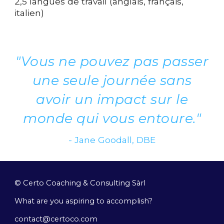
2,5 langues de travail (anglais, français,
italien)
"Vous ne pouvez pas passer
une seule journée sans
avoir un impact sur le
monde qui vous entoure."
- Jane Goodall, DBE
© Certo Coaching & Consulting Sàrl
What are you aspiring to accomplish?
contact@certoco.com