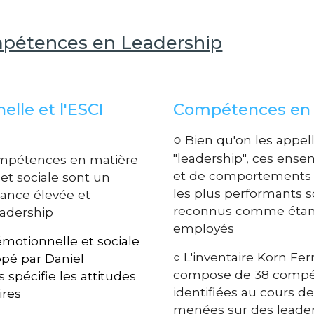
pétences en Leadership
elle et l'ESCI
Compétences e
○
Bien qu'on les appelle
"leadership", ces ensem
compétences en matière
et de comportements 
et sociale sont un
les plus performants 
mance élevée et
reconnus comme étant 
leadership
employés
émotionnelle et sociale
○ L'inventaire Korn Fe
pé par Daniel
compose de 38 compé
 spécifie les attitudes
identifiées au cours 
ires
menées
sur
des leader