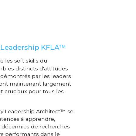
n
Leadership KFLA™
 les soft skills du
bles distincts d'attitudes
démontrés par les leaders
sont maintenant largement
cruciaux pour tous les
rry Leadership Architect™ se
tences à apprendre,
de décennies de recherches
s performants dans le