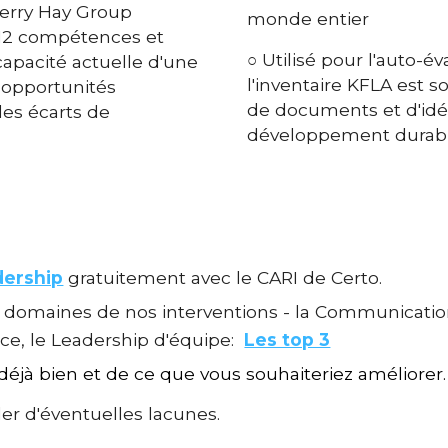
 Ferry Hay Group
monde entier
 12 compétences et
○ Utilisé pour l'auto-év
capacité actuelle d'une
l
'inventaire
KFLA est s
s opportunités
de documents et d'idées
les écarts de
développement durab
dership
gratuitement avec le CARI de Certo.
x domaines de nos interventions - la Communication
ce, le Leadership d'équipe:
Les top 3
déjà bien et de ce que vous souhaiteriez améliorer.
r d'éventuelles lacunes.