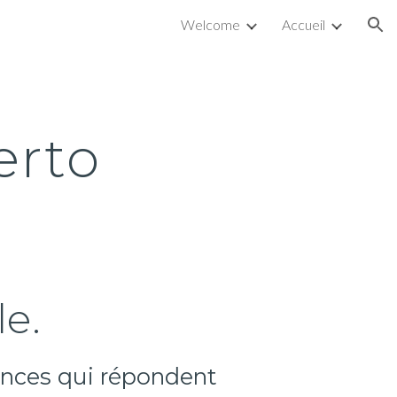
Welcome
Accueil
ion
erto
le.
ences qui répondent