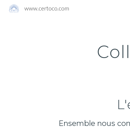
www.certoco.com
Sk
Col
L'
Ensemble
nous con